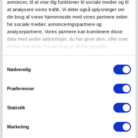
annoncer, til at vise dig funktioner til sociale medier og til
dolore magna aliquyam erat, sed diam voluptua. At vero eos
at analysere vores trafik. Vi deler også oplysninger om
et accusam et justo duo dolores et ea rebum. Stet clita kasd
din brug af vores hjemmeside med vores partnere inden
gubergren, no sea takimata sanctus est Lorem ipsum dolor
for sociale medier, annonceringspartnere og
sit amet.
analysepartnere. Vores partnere kan kombinere disse
data med andre oplysninger, du har givet dem, eller som
A Large Sub-Heading
de har indsamlet fra din brug af deres tjenester.
Lorem ipsum dolor sit amet, consetetur sadipscing elitr, sed
Samtykkevalg
diam nonumy eirmod tempor invidunt ut labore et dolore
Nødvendig
magna aliquyam erat, sed diam voluptua.
At vero eos et
accusam
et justo duo dolores et ea rebum. Stet clita kasd
Præferencer
gubergren, no sea takimata sanctus est
Lorem ipsum dolor
sit amet.
Statistik
A Smaller Sub-Heading
Marketing
Lorem ipsum dolor sit amet, consetetur sadipscing elitr, sed
diam nonumy eirmod tempor invidunt ut labore et dolore