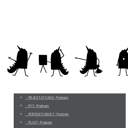
Alt, hvad der irriterer os ved andre, ...
rikke@befripreben.dk
DE FIRE PREBEN-TYPER
:: PRÆSTATIONS-Preben
:: PYT-Preben
:: PERFEKTIONIST-Preben
:: PLIGT-Preben