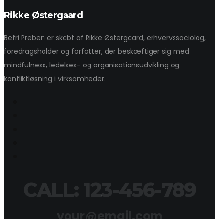
Rikke Østergaard
Befri Preben er skabt af Rikke Østergaard, erhvervssociolog,
foredragsholder og forfatter, der beskæftiger sig med
mindfulness, ledelses- og organisationsudvikling og
konfliktløsning i virksomheder.
CALL: 123-456-789
your@email.com