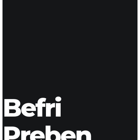
NAVN
*
E-MAIL
*
WEBSTED
GEM MIT NAVN, MAIL OG WEBSTED I DENNE BROWSER
TIL NÆSTE GANG JEG KOMMENTERER.
Befri
Preben