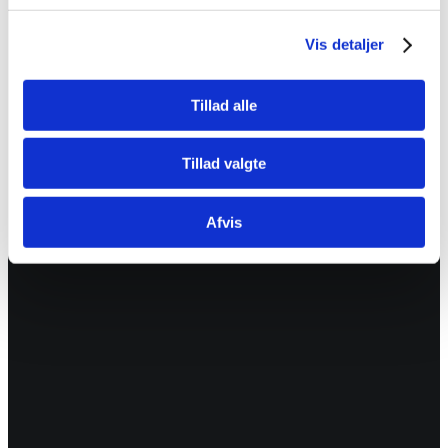
magna aliquyam erat, sed diam voluptua.
At vero
eos et
Vis detaljer
accusam et justo duo dolores et ea rebum. Stet clita kasd
gubergren, no sea takimata sanctus est
Lorem ipsum
dolor
Tillad alle
sit amet.
Lorem ipsum dolor sit amet, consetetur sadipscing elitr,
Tillad valgte
sed diam nonumy eirmod tempor invidunt ut labore et
dolore magna aliquyam erat, sed diam voluptua.
Afvis
At vero eos et accusam et justo duo dolores et ea
rebum. Stet clita kasd gubergren, no sea takimata
sanctus est Lorem ipsum dolor sit amet.
Lorem ipsum dolor sit amet, consetetur sadipscing elitr,
sed diam nonumy eirmod tempor invidunt ut labore et
dolore magna aliquyam erat, sed diam voluptua.
Lorem ipsum dolor sit amet, consetetur sadipscing elitr, sed
diam nonumy eirmod
tempor invidunt ut labore
et dolore