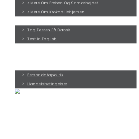
> Mere Om Preben Og Samarbejdet
> Mere Om Krokodillehjernen
TAG PREBEN-TESTEN!
Tag Testen På Dansk
Test In English
KURSUS MED RIKKE ØSTERGAARD
KØB PREBENKORT OG SAMTALESPIL
KONTAKT
Persondatapolitik
Handelsbetingelser
DE FIRE PREBEN-TYPER
:: PRÆSTATIONS-PREBEN
:: PYT-PREBEN
:: PERFEKTIONIST-PREBEN