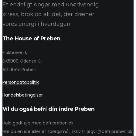
Et endeligt opgør med unødvendig
stress, brok og alt det, der dræner
vores energi i hverdagen
The House of Preben
Flakhaven 1,
DK5000 Odense C.
Att: Befri Preben
Persondatapolitik
Handelsbetingelser
Vil du også befri din indre Preben
Hold godt øje med befripreben.dk
Har du en ide eller et spørgsmål, skriv til jegvil@befripreben.dk