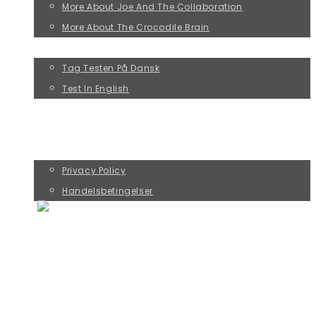
More About Joe And The Collaboration
More About The Crocodile Brain
TAKE THE JOE TEST!
Tag Testen På Dansk
Test In English
KURSUS MED RIKKE ØSTERGAARD
KØB PREBENKORT OG SAMTALESPIL
CONTACT
Privacy Policy
Handelsbetingelser
THE FOUR JOE TYPES
PERFORMANCE JOE
DOESN'T MATTER JOE
PERFECTIONIST JOE