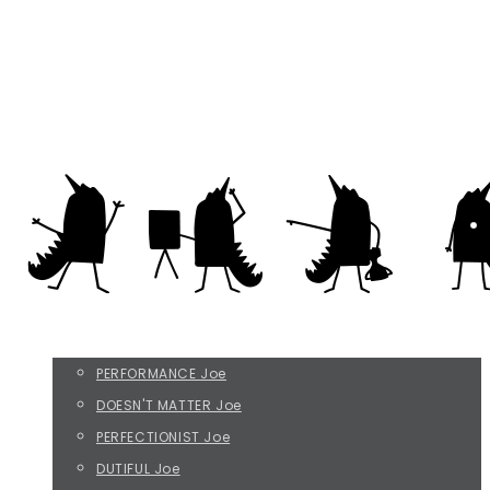
Everything that irritates us about others
rikke@befripreben.dk
THE FOUR JOE TYPES
PERFORMANCE Joe
DOESN'T MATTER Joe
PERFECTIONIST Joe
DUTIFUL Joe