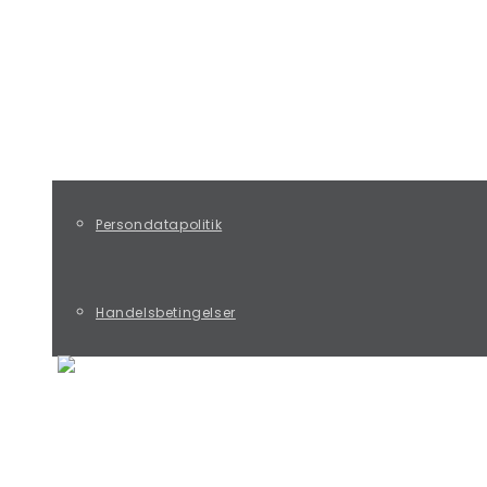
KØB PREBENKORT OG SAMTALESPIL
KONTAKT
Persondatapolitik
Handelsbetingelser