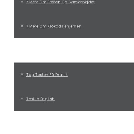
> Mere Om Preben Og Samarbejdet
> Mere Om Krokodillehjernen
TAG PREBEN-TESTEN!
Tag Testen På Dansk
Test In English
KURSUS MED RIKKE ØSTERGAARD