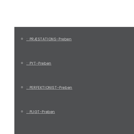
DE FIRE PREBEN-TYPER
:: PRÆSTATIONS-Preben
:: PYT-Preben
:: PERFEKTIONIST-Preben
:: PLIGT-Preben